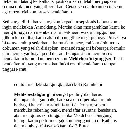
Sebelum datang ke Rathaus, pastikan kamu telah menyiapkan
semua dokumen yang diperlukan. Cetak semua dokumen tersebut
agar memudahkan proses pendaftaran.
Setibanya di Rathaus, tanyakan kepada resepsionis bahwa kamu
ingin melakukan Anmeldung. Mereka akan mengarahkan kamu ke
ruang tunggu dan memberi tahu perkiraan waktu tunggu. Saat
giliran kamu tiba, kamu akan dipanggil ke meja petugas. Prosesnya
biasanya cukup sederhana: kamu akan menyerahkan dokumen-
dokumen yang telah disiapkan, menandatangani beberapa formulir,
dan membayar biaya pendaftaran. Petugas akan memproses
pendaftaran kamu dan memberikan
Meldebestätigung
(sertifikat
pendaftaran), yang merupakan bukti resmi pendaftaran tempat
tinggal kamu.
contoh meldebestätigungku dari kota Raunheim
Meldebestätigung
ini sangat penting dan harus
disimpan dengan baik, karena akan diperlukan untuk
berbagai keperluan administratif di Jerman, seperti
membuka rekening bank, mendaftar asuransi kesehatan,
atau mengurus izin tinggal. Jika Meldebescheinigung
hilang, kamu perlu mengajukan penggantian di Rathaus
dan membayar biaya sekitar 10-13 Euro.