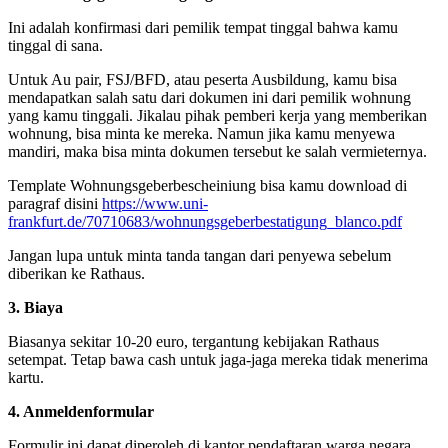
Ini adalah konfirmasi dari pemilik tempat tinggal bahwa kamu
tinggal di sana.
Untuk Au pair, FSJ/BFD, atau peserta Ausbildung, kamu bisa
mendapatkan salah satu dari dokumen ini dari pemilik wohnung
yang kamu tinggali. Jikalau pihak pemberi kerja yang memberikan
wohnung, bisa minta ke mereka. Namun jika kamu menyewa
mandiri, maka bisa minta dokumen tersebut ke salah vermieternya.
Template Wohnungsgeberbescheiniung bisa kamu download di
paragraf disini
https://www.uni-
frankfurt.de/70710683/wohnungsgeberbestatigung_blanco.pdf
Jangan lupa untuk minta tanda tangan dari penyewa sebelum
diberikan ke Rathaus.
3. Biaya
Biasanya sekitar 10-20 euro, tergantung kebijakan Rathaus
setempat. Tetap bawa cash untuk jaga-jaga mereka tidak menerima
kartu.
4. Anmeldenformular
Formulir ini dapat diperoleh di kantor pendaftaran warga negara